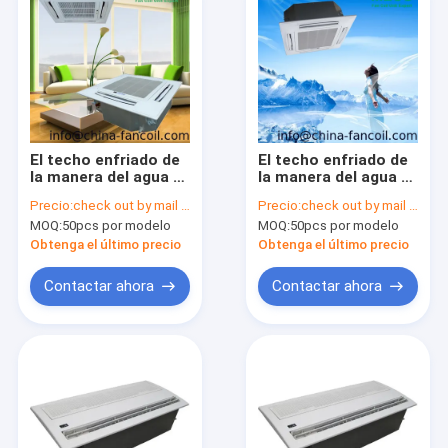
El techo enfriado de
El techo enfriado de
la manera del agua 4
la manera del agua 4
encubrió el tipo
encubrió el tipo
Precio:
check out by mail to info@china-fancoil.com
Precio:
check out by mail to info@china-fancoil.com
TUBO del casete de
TUBO del casete de
MOQ:
50pcs por modelo
MOQ:
50pcs por modelo
la bobina units-
la bobina units-
1200CFM 4 de la fan
1400CFM 4 de la fan
Obtenga el último precio
Obtenga el último precio
Contactar ahora
Contactar ahora
Home
Products
About Us