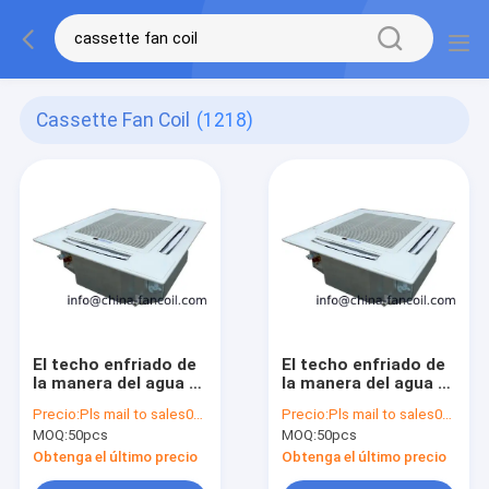
Cassette Fan Coil
(1218)
El techo enfriado de
El techo enfriado de
la manera del agua 4
la manera del agua 4
encubrió el tipo
encubrió el tipo
Precio:
Pls mail to sales02@china-fancoil.com for check
Precio:
Pls mail to sales02@china-fancoil.com for check
bobina units-
bobina units-
MOQ:
50pcs
MOQ:
50pcs
1000CFM del casete
1200CFM del casete
de la fan
de la fan
Obtenga el último precio
Obtenga el último precio