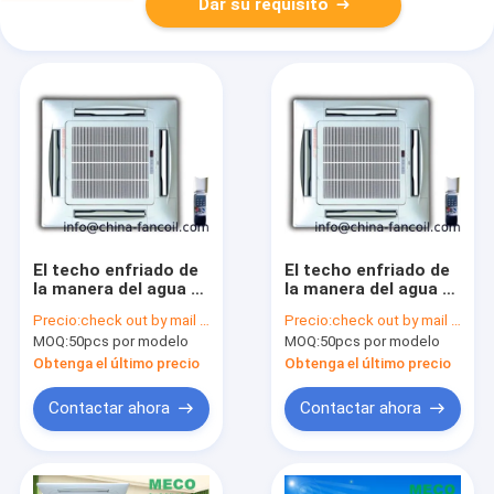
Dar su requisito
El techo enfriado de
El techo enfriado de
la manera del agua 4
la manera del agua 4
encubrió el tipo
encubrió el tipo
Precio:
check out by mail to info@china-fancoil.com
Precio:
check out by mail to info@china-fancoil.com
TUBO del casete de
TUBO del casete de
MOQ:
50pcs por modelo
MOQ:
50pcs por modelo
la bobina units-
la bobina units-
400CFM 4 de la fan
600CFM 4 de la fan
Obtenga el último precio
Obtenga el último precio
Contactar ahora
Contactar ahora