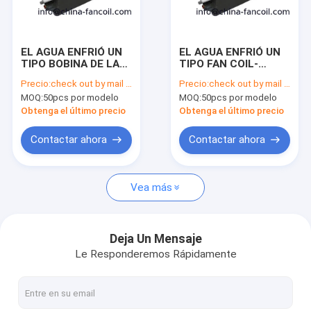
Factory Tour
Quality Control
EL AGUA ENFRIÓ UN
EL AGUA ENFRIÓ UN
TIPO BOBINA DE LA
TIPO FAN COIL-
Contact Us
FAN (1-WAY, EL TUBO
200CFM FCU DEL
Precio:
check out by mail to info@china-fancoil.com
Precio:
check out by mail to info@china-fancoil.com
2) FCU DEL CASETE
CASETE DE LA
MOQ:
50pcs por modelo
MOQ:
50pcs por modelo
DE LA MANERA
MANERA
Request A Quote
Obtenga el último precio
Obtenga el último precio
Contactar ahora
Contactar ahora
Unidad de la bobina de la fan del casete del techo
Vea más
FCU encubierto techo
Unidades ultra finas de la bobina de la fan
Deja Un Mensaje
Le Responderemos Rápidamente
alto conducto estático fcu
techo fcu del piso