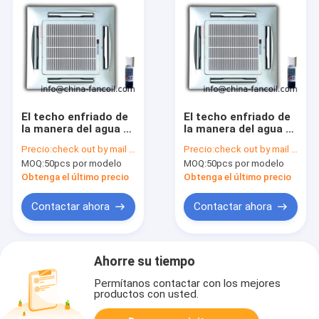
El techo enfriado de
El techo enfriado de
la manera del agua 4
la manera del agua 4
encubrió el tipo
encubrió el tipo
Precio:
check out by mail to info@china-fancoil.com
Precio:
check out by mail to info@china-fancoil.com
TUBO del casete de
TUBO del casete de
MOQ:
50pcs por modelo
MOQ:
50pcs por modelo
la bobina units-
la bobina units-
200CFM 4 de la fan
300CFM 4 de la fan
Obtenga el último precio
Obtenga el último precio
Contactar ahora
Contactar ahora
Ahorre su tiempo
Permítanos contactar con los mejores
productos con usted.