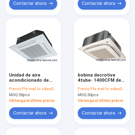
Contactar ahora
Contactar ahora
Unidad de aire
bobina decrotive
acondicionado de
4tube- 1400CFM de
ventilador decorativo
la fan del agua
Precio:
Pls mail to sales02@china-fancoil.com for check
Precio:
Pls mail to sales02@china-fancoil.com for check
refrigerado con agua
MOQ:
50pcs
MOQ:
50pcs
1600CFM
Obtenga el último precio
Obtenga el último precio
Contactar ahora
Contactar ahora