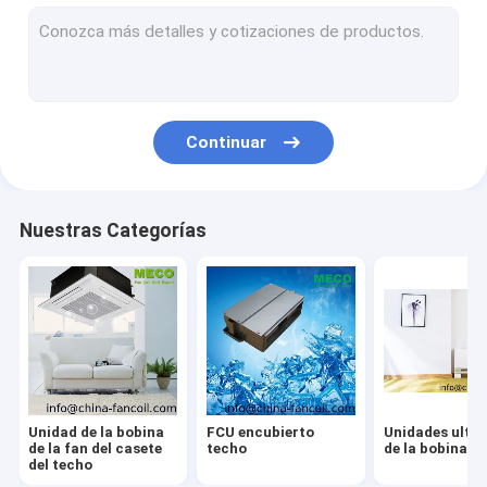
Termóstato de la bobina de la fan del agua
Un casete FCU de la manera
Termóstato elegante de Wifi
Continuar
Techo y Piso-FCU
Termóstato de Modbus RS485
Nuestras Categorías
Termóstato-GB heaing eléctrico
Unidades de la bobina de la Alto-Pared-fan de Hydronic
Calefacción por agua Termóstato-GA
Termóstato 24VAC/VDC
Unidad de la bobina
FCU encubierto
Unidades ultra
termóstato de modulación 0-10V
de la fan del casete
techo
de la bobina de
del techo