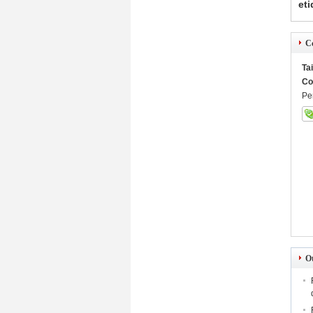
eti
C
Ta
Co
Pe
O