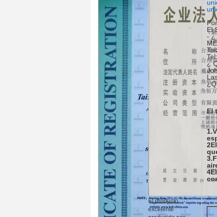
uni
uni
Pón
El 
- ¿
MEC
Tai
Tel
¿ Q
Joh
Las
¿Q
El 
1.V
es
2El
que
3.F
air
4El
co
El producto
excelente