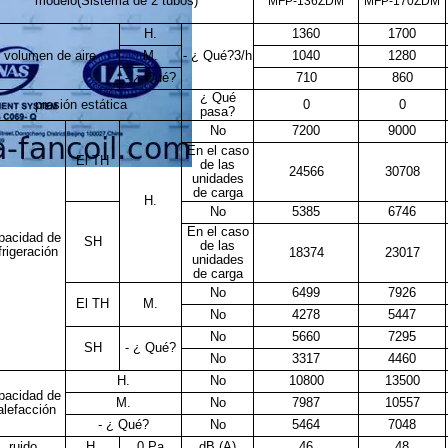
modelo
(
Sistema de 2 tubos
)
MFP-136ZDM
MFP-170ZDM
H.
1360
1700
volumen de aire
M.
- ¿ Qué?
3
/h
1040
1280
- ¿ Qué?
710
860
¿ Qué
presión estática
0
0
pasa?
No
7200
9000
En el caso
El TH
de las
24566
30708
unidades
de carga
H.
No
5385
6746
En el caso
pacidad de
SH
de las
frigeración
18374
23017
unidades
de carga
No
6499
7926
El TH
M.
No
4278
5447
No
5660
7295
SH
- ¿ Qué?
No
3317
4460
H.
No
10800
13500
pacidad de
M.
No
7987
10557
alefacción
- ¿ Qué?
No
5464
7048
ruido
H.
0 Pa
dB (A)
46
48