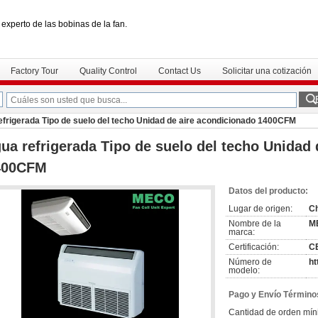
 experto de las bobinas de la fan.
Factory Tour
Quality Control
Contact Us
Solicitar una cotización
efrigerada Tipo de suelo del techo Unidad de aire acondicionado 1400CFM
ua refrigerada Tipo de suelo del techo Unidad
400CFM
Datos del producto:
Lugar de origen:
C
Nombre de la
M
marca:
Certificación:
C
Número de
ht
modelo:
Pago y Envío Término
Cantidad de orden mín