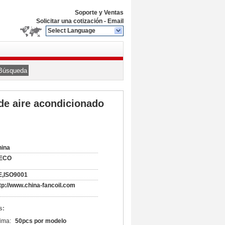
Soporte y Ventas
Solicitar una cotización
-
Email
Select Language
Búsqueda
 de aire acondicionado
hina
ECO
E,ISO9001
tp://www.china-fancoil.com
s:
ima:
50pcs por modelo