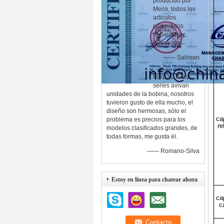
producido por
Meco, todos los
artículos
comprados
trabajó muy
bueno, tks.
—— Saliman
Para su K las
series avivan
unidades de la bobina, nosotros
tuvieron gusto de ella mucho, el
diseño son hermosas, sólo el
ca
problema es precios para los
re
modelos clasificados grandes, de
todas formas, me gusta él.
—— Romano-Silva
Estoy en línea para chatear ahora
ca
c