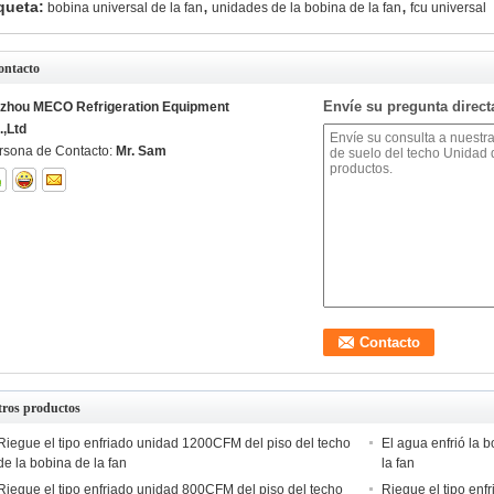
,
,
queta:
bobina universal de la fan
unidades de la bobina de la fan
fcu universal
ontacto
Envíe su pregunta direc
izhou MECO Refrigeration Equipment
.,Ltd
rsona de Contacto:
Mr. Sam
tros productos
Riegue el tipo enfriado unidad 1200CFM del piso del techo
El agua enfrió la 
de la bobina de la fan
la fan
Riegue el tipo enfriado unidad 800CFM del piso del techo
Riegue el tipo enf