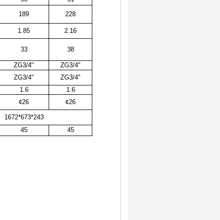
189
228
1.85
2.16
33
38
ZG3/4"
ZG3/4"
ZG3/4"
ZG3/4"
1.6
1.6
¢
26
¢
26
1672*673*243
45
45