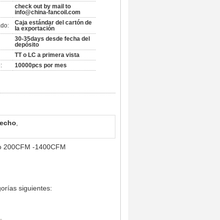
check out by mail to
info@china-fancoil.com
Caja estándar del cartón de
do:
la exportación
30-35days desde fecha del
depósito
TT o LC a primera vista
:
10000pcs por mes
techo
,
nado 200CFM -1400CFM
orías siguientes: