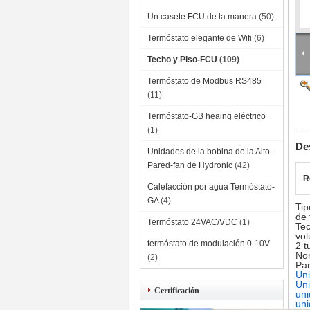
Un casete FCU de la manera
(50)
Termóstato elegante de Wifi
(6)
Techo y Piso-FCU
(109)
Termóstato de Modbus RS485
(11)
Termóstato-GB heaing eléctrico
(1)
De
Unidades de la bobina de la Alto-
Pared-fan de Hydronic
(42)
R
Calefacción por agua Termóstato-
GA
(4)
Tip
de 
Termóstato 24VAC/VDC
(1)
Tec
vol
termóstato de modulación 0-10V
2 t
No
(2)
Par
Uni
Uni
Certificación
uni
uni