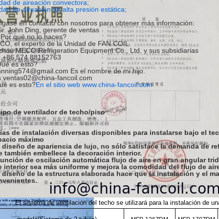
dad de aireación convectora;
dad de aireación de alta presión estática;
gase en contacto con nosotros para obtener más información:
Sr. John Ding, gerente de ventas
 Por qué no lo haces?
O, el experto de la Unidad de FAN COIL
zhou MECO Refrigeration Equipment Co., Ltd. y sus subsidiarias
: +86 574 88152763
ué es esto?
nning574@gmail.com Es el nombre de mi hijo.
 ventas02@china-fancoil.com
ué es esto?
En el sitio web www.china-fancoil.com
tipo de ventilador de techo/piso
ías de instalación diversas disponibles para instalarse bajo el te
pacio máximo
 diseño de apariencia de lujo, no sólo satisface la demanda de re
 también embellece la decoración interior.
unción de oscilación automática flujo de aire en gran angular tri
e interior sea más uniforme y mejora la comodidad del flujo de air
 diseño de la estructura elaborada hace que la instalación y el 
nvenientes.
.
El sistema de ventilación del techo se utilizará para la instalación de un