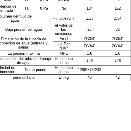
otencia de
H.
0 Pa
No
134
152
entrada
olumen del flujo de
- ¿ Qué?
3
/h
1.23
1.54
agua
el valor de
Baja presión del agua
las
25
32
emisiones
En el
ZG3/4"
ZG3/4"
Dimensión de la tubería de
conexión de agua (entrada y
- ¿ Por
ZG3/4"
ZG3/4"
salida)
qué?
La presión máxima
MPa
1.6
1.6
mensiones del tubo de drenaje
En el caso
¢
26
¢
26
de agua
de los
nidad de
En el caso
No se puede.
1288*673*243
imensión
de los
peso unitario
En kg
40
42