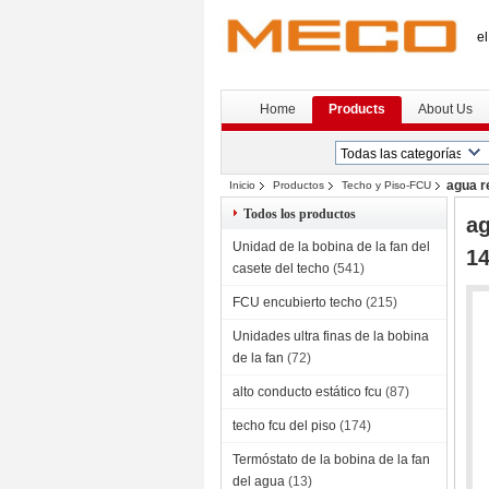
el
Home
Products
About Us
agua r
Inicio
Productos
Techo y Piso-FCU
Todos los productos
ag
Unidad de la bobina de la fan del
1
casete del techo
(541)
FCU encubierto techo
(215)
Unidades ultra finas de la bobina
de la fan
(72)
alto conducto estático fcu
(87)
techo fcu del piso
(174)
Termóstato de la bobina de la fan
del agua
(13)