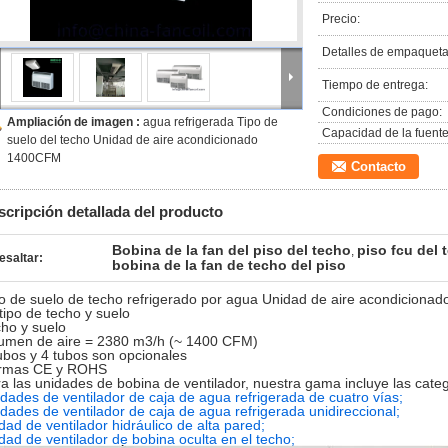
Precio:
Detalles de empaqueta
Tiempo de entrega:
Condiciones de pago:
Ampliación de imagen :
agua refrigerada Tipo de
Capacidad de la fuente
suelo del techo Unidad de aire acondicionado
1400CFM
Contacto
scripción detallada del producto
Bobina de la fan del piso del techo
piso fcu del 
,
esaltar:
bobina de la fan de techo del piso
o de suelo de techo refrigerado por agua Unidad de aire acondicio
tipo de techo y suelo
ho y suelo
umen de aire = 2380 m3/h (~ 1400 CFM)
ubos y 4 tubos son opcionales
rmas CE y ROHS
a las unidades de bobina de ventilador, nuestra gama incluye las categ
dades de ventilador de caja de agua refrigerada de cuatro vías;
dades de ventilador de caja de agua refrigerada unidireccional;
dad de ventilador hidráulico de alta pared;
dad de ventilador de bobina oculta en el techo;