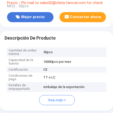
Precio：Pls mail to sales02@china-fancoil.com for check
MOQ：50pcs
Mejor precio
Contactar ahora
Descripción De Producto
Cantidad de orden
50pcs
mínima
Capacidad de la
10000pcs por mes
fuente
Certificación
CE
Condiciones de
TT o LC
pago
Detalles de
embalaje de la exportación
empaquetado
Vea más