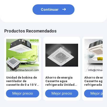
Continuar
Productos Recomendados
Unidad de bobina de
Ahorro de energía
Ahorro de ener
ventilador de
Cassette agua
Cassette agua
cassette de 0 a 10 V
refrigerada Unidades
refrigerada U
de motor de
de ventilador de
de ventilador 
corriente continua
bobina 4TR
bobina 1600C
Mejor precio
Mejor precio
Mejor pre
para ahorro de
energía-1400CFM